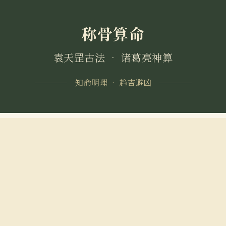
称骨算命
袁天罡古法 • 诸葛亮神算
知命明理 • 趋吉避凶