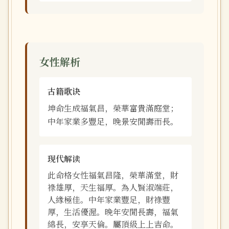
女性解析
古籍歌诀
坤命生成福氣昌，榮華富貴滿庭堂；
中年家業多豐足，晚景安閒壽而長。
现代解读
此命格女性福氣昌隆，榮華滿堂，財
祿雄厚，天生福厚。為人賢淑端莊，
人緣極佳。中年家業豐足，財祿豐
厚，生活優渥。晚年安閒長壽，福氣
綿長，安享天倫。屬頂級上上吉命。