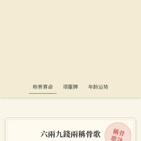
称骨算命
塔羅牌
年龄运势
稱骨
六兩九錢兩稱骨歌
歌訣