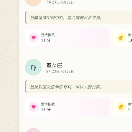
7月23日-8月22日
整體運勢中規中矩，適合處理日常事務。
爱情指数
财
4.0分
1
室女座
♍
8月23日-9月22日
星象對室女座非常有利，可以大膽行動。
爱情指数
财
4.0分
2