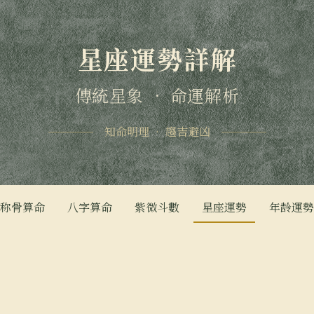
星座運勢詳解
傳統星象 • 命運解析
知命明理 • 趨吉避凶
称骨算命
八字算命
紫微斗數
星座運勢
年龄運勢