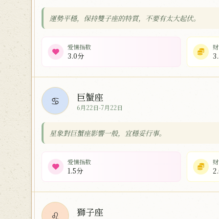
運勢平穩，保持雙子座的特質，不要有太大起伏。
爱情指数
财
3.0分
3
巨蟹座
♋
6月22日-7月22日
星象對巨蟹座影響一般，宜穩妥行事。
爱情指数
财
1.5分
2
獅子座
♌