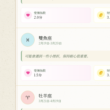
爱情指数
财
2.0分
3
雙魚座
♓
2月19日-3月20日
可能會遇到一些小挫折，保持耐心很重要。
爱情指数
财
1.5分
3
牡羊座
♈
3月21日-4月19日