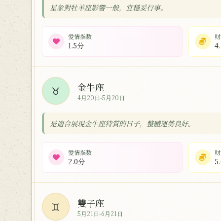
星象對牡羊座影響一般，宜穩妥行事。
爱情指数
财
1.5分
4
金牛座
♉
4月20日-5月20日
是適合展現金牛座特質的日子，整體運勢良好。
爱情指数
财
2.0分
5
雙子座
♊
5月21日-6月21日