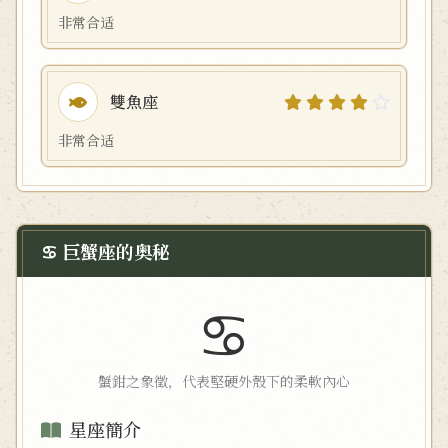
非常合适
雙魚座
非常合适
♋ 巨蟹座的奥秘
♋
蟹鉗之象徵，代表堅硬外殼下的柔軟內心
星座簡介