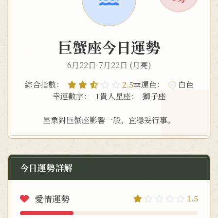
巨蟹座今日運勢
6月22日-7月22日 (月亮)
綜合指數：
2.5
幸運色：
白色
幸運數字：
1
貴人星座：
獅子座
星象對巨蟹座影響一般，宜穩妥行事。
今日運勢詳解
愛情運勢
1.5