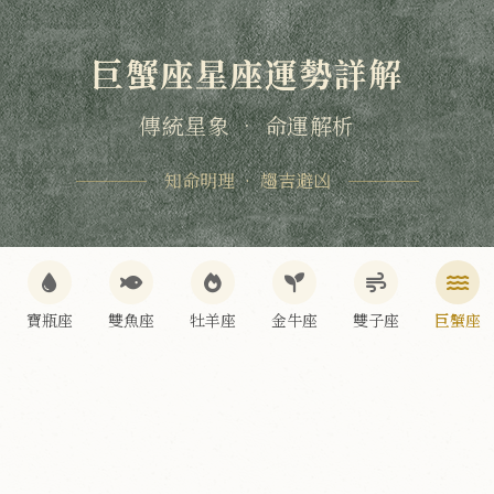
巨蟹座星座運勢詳解
傳統星象 • 命運解析
知命明理 • 趨吉避凶
寶瓶座
雙魚座
牡羊座
金牛座
雙子座
巨蟹座